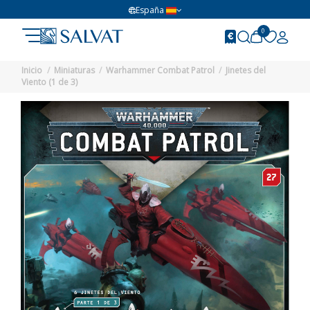
España
0
Inicio
Miniaturas
Warhammer Combat Patrol
Jinetes del
Viento (1 de 3)