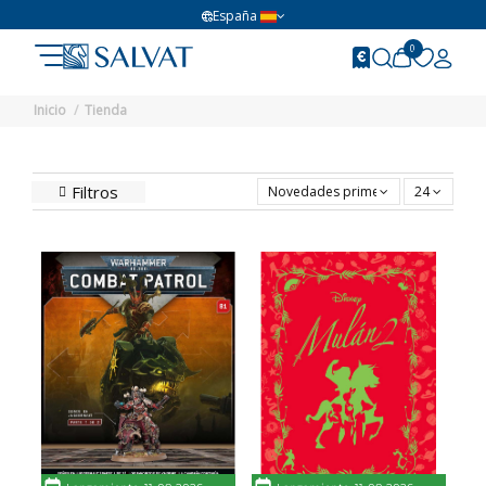
España
0
Inicio
Tienda
Editorial Salvat - Tienda
Filtros
Novedades primero
24