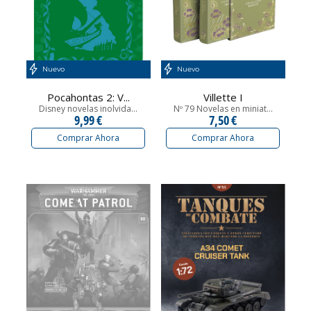
Nuevo
Nuevo
Pocahontas 2: V...
Villette I
Disney novelas inolvida...
Nº 79 Novelas en miniat...
9,99 €
7,50 €
Comprar Ahora
Comprar Ahora