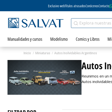
Exclusivo web
Títulos atrasados
Conócenos
Contacto
Manualidades y cursos
Modelismo
Comics y Libros
Mi
Inicio
Miniaturas
Autos Inolvidables Argentinos
Autos In
Reunimos en un mi
Autos inolvidables