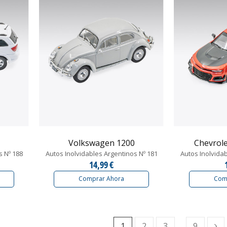
Volkswagen 1200
Chevrol
s Nº 188
Autos Inolvidables Argentinos Nº 181
Autos Inolvida
14,99 €
Comprar Ahora
Com
Si
1
2
3
…
9