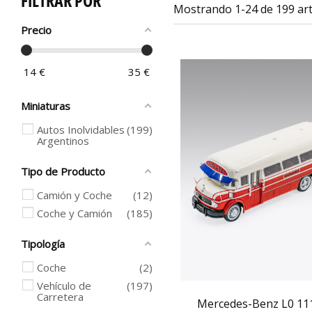
FILTRAR POR
Mostrando 1-24 de 199 art
Precio
14
€
35
€
Miniaturas
Autos Inolvidables
199
Argentinos
Tipo de Producto
Camión y Coche
12
Coche y Camión
185
Tipología
Coche
2
Vehículo de
197
Carretera
Mercedes-Benz L0 1114