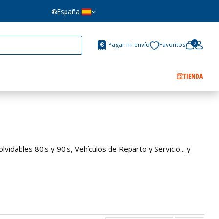
España
0
Pagar mi envío
Favoritos
TIENDA
vidables 80's y 90's, Vehículos de Reparto y Servicio... y