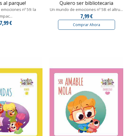
 al parque!
Quiero ser bibliotecaria
emociones nº 59: la
Un mundo de emociones nº 58: el altru...
7,99 €
impac...
7,99 €
Comprar Ahora