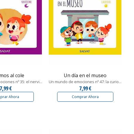
mos al cole
Un día en el museo
iones nº 35: el nervi...
Un mundo de emociones nº 47: la curio...
7,99 €
7,99 €
prar Ahora
Comprar Ahora