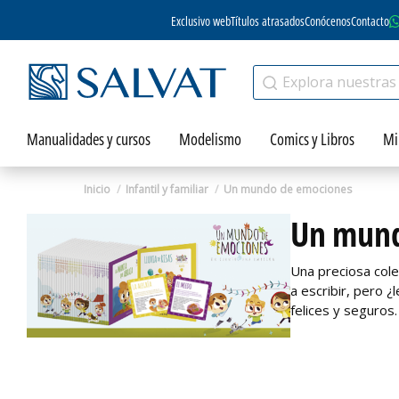
Exclusivo web
Títulos atrasados
Conócenos
Contacto
Manualidades y cursos
Modelismo
Comics y Libros
Mi
Inicio
Infantil y familiar
Un mundo de emociones
Un mund
Una preciosa cole
a escribir, pero 
felices y seguros.