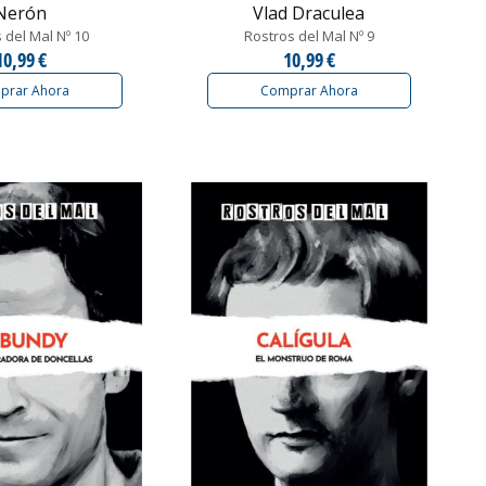
Nerón
Vlad Draculea
 del Mal Nº 10
Rostros del Mal Nº 9
10,99 €
10,99 €
prar Ahora
Comprar Ahora