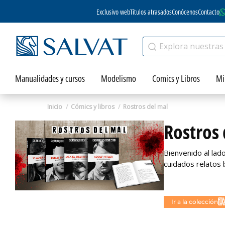
Exclusivo web
Títulos atrasados
Conócenos
Contacto
Manualidades y cursos
Modelismo
Comics y Libros
Mi
Inicio
Cómics y libros
Rostros del mal
Rostros 
Bienvenido al lad
cuidados relatos 
No disponible
Ir a la colección