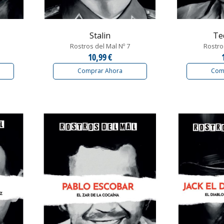
Stalin
Te
Rostros del Mal Nº 7
Rostro
10,99 €
Comprar Ahora
Com