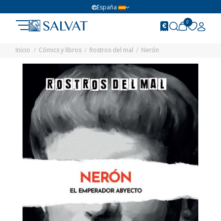
España
0
Inicio
Cómics y libros
Rostros del mal
Nerón