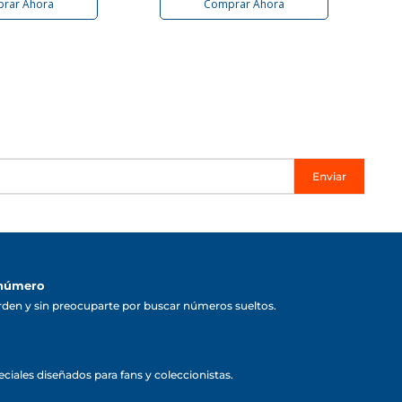
rar Ahora
Comprar Ahora
Enviar
 número
rden y sin preocuparte por buscar números sueltos.
ciales diseñados para fans y coleccionistas.