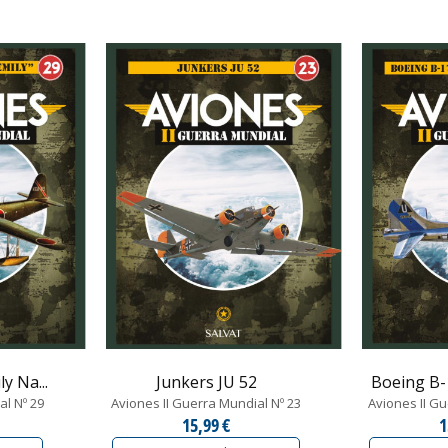
y Na...
Junkers JU 52
Boeing B-1
al Nº 29
Aviones II Guerra Mundial Nº 23
Aviones II Gu
15,99 €
1