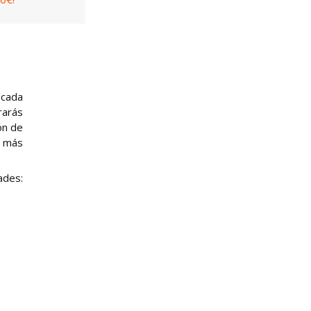
 cada
rarás
ón de
s más
ades: