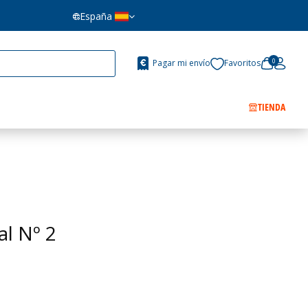
España
0
Pagar mi envío
Favoritos
TIENDA
al Nº 2