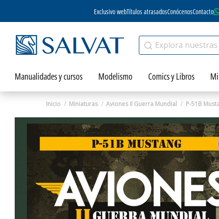
Exclusivo web
Títulos atrasados
Conócenos
Contacto
Manualidades y cursos
Modelismo
Comics y Libros
Mi
Inicio
Miniaturas
Aviones II Guerra Mundial
P-51B Must
Zoom