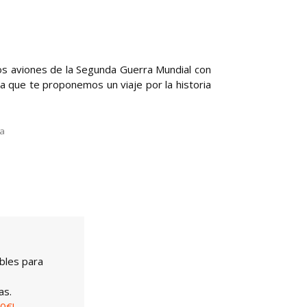
los aviones de la Segunda Guerra Mundial con
 la que te proponemos un viaje por la historia
la
bles para
as.
0€!