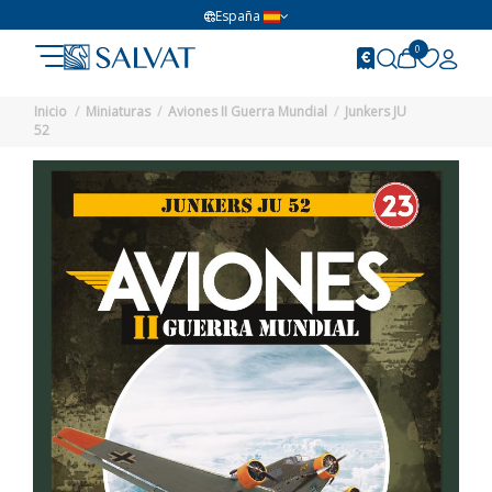
España
0
Inicio
Miniaturas
Aviones II Guerra Mundial
Junkers JU
52