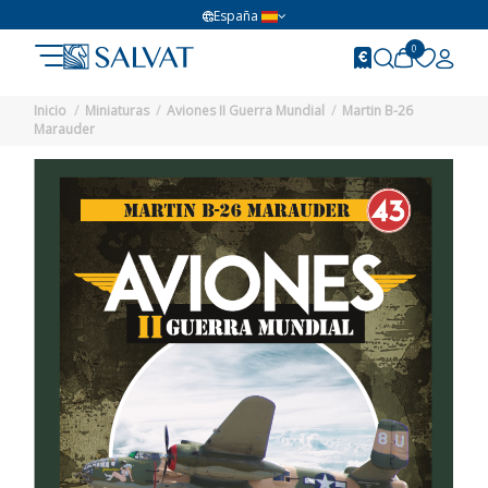
España
0
Inicio
Miniaturas
Aviones II Guerra Mundial
Martin B-26
Marauder