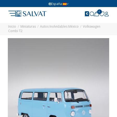
España
0
Inicio
Miniaturas
Autos Inolvidables México
Volkswagen
Combi T2