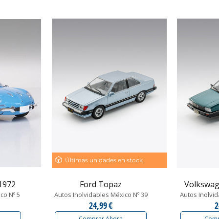
Últimas unidades en stock
 1972
Ford Topaz
Volkswag
co Nº 5
Autos Inolvidables México Nº 39
Autos Inolvid
24,99 €
2
Comprar Ahora
Comp