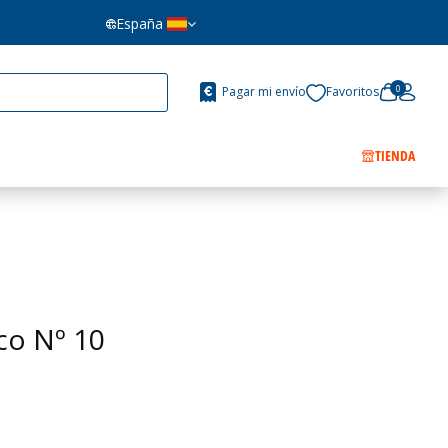
España
0
Pagar mi envío
Favoritos
TIENDA
co Nº 10