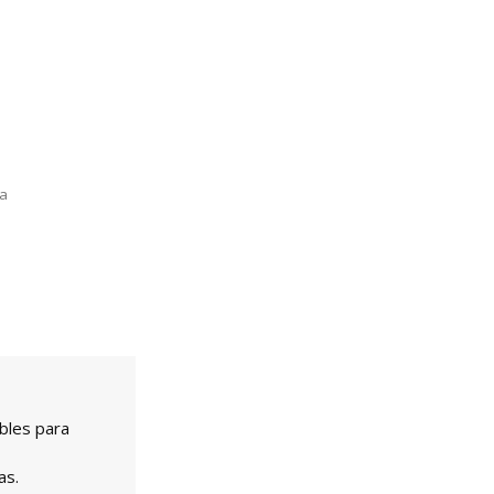
la
bles para
as.