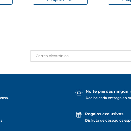
No te pierdas ningún
casa.
Recibe cada entrega en o
Regalos exclusivos
os
Disfruta de obsequios espe