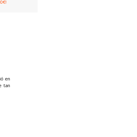
0€!
ió en
e tan