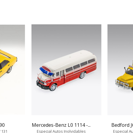
90
Mercedes-Benz L0 1114 -...
Bedford J
º 131
Especial Autos Inolvidables
Especial Au