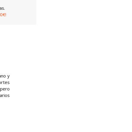
as.
0€!
ano y
ortes
 pero
arios