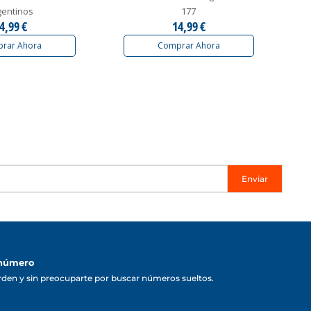
gentinos
177
4,99 €
14,99 €
rar Ahora
Comprar Ahora
Enviar
 número
rden y sin preocuparte por buscar números sueltos.