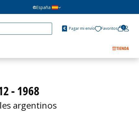
España
0
Pagar mi envío
Favoritos
TIENDA
2 - 1968
les argentinos