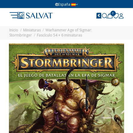
España
0
Inicio
Miniaturas
Warhammer Age of Sigmar:
Stormbringer
Fascículo 54 + 6 miniaturas