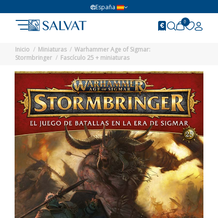
España
0
Inicio
Miniaturas
Warhammer Age of Sigmar:
Stormbringer
Fascículo 25 + miniaturas