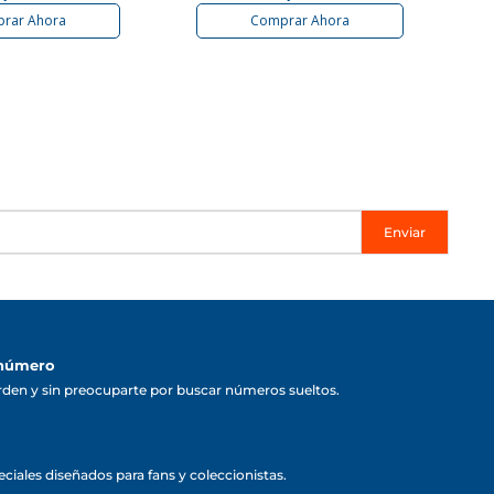
rar Ahora
Comprar Ahora
Enviar
 número
rden y sin preocuparte por buscar números sueltos.
ciales diseñados para fans y coleccionistas.