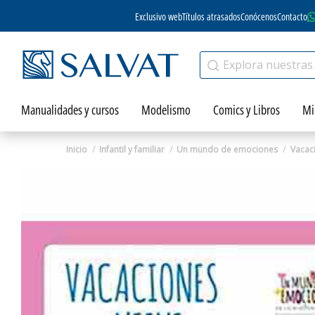
Exclusivo web
Títulos atrasados
Conócenos
Contacto
Manualidades y cursos
Modelismo
Comics y Libros
Mi
Inicio
Infantil y familiar
Un mundo de emociones
Vacaci
Zoom