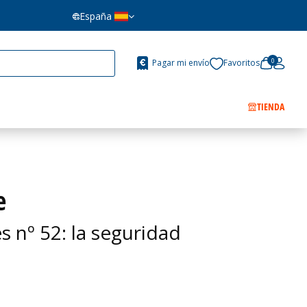
España
0
Pagar mi envío
Favoritos
TIENDA
e
nº 52: la seguridad