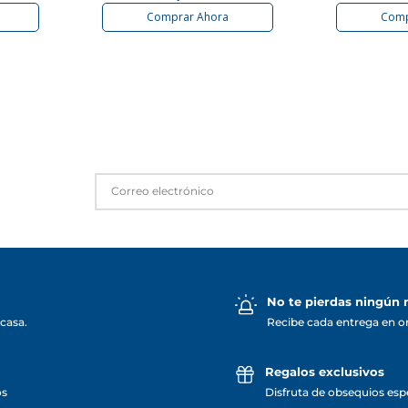
Comprar Ahora
Comp
No te pierdas ningún
casa.
Recibe cada entrega en o
Regalos exclusivos
os
Disfruta de obsequios espe