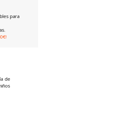
bles para
as.
0€!
ía de
niños