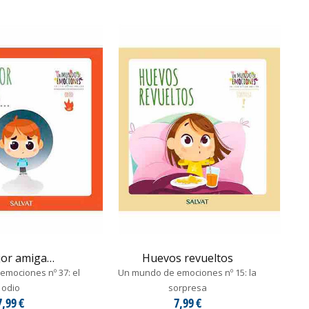
jor amiga…
Huevos revueltos
mociones nº 37: el
Un mundo de emociones nº 15: la
odio
sorpresa
7,99 €
7,99 €