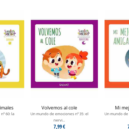
nimales
Volvemos al cole
Mi me
º 60: la
Un mundo de emociones nº 35: el
Un mundo de e
nervi...
7,99 €