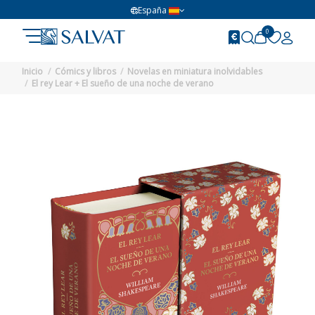
España
0
Inicio
Cómics y libros
Novelas en miniatura inolvidables
El rey Lear + El sueño de una noche de verano