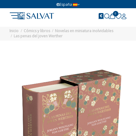
España
0
Inicio
Cómics y libros
Novelas en miniatura inolvidables
Las penas del joven Werther