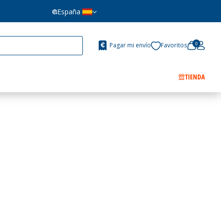
España
0
Pagar mi envío
Favoritos
TIENDA