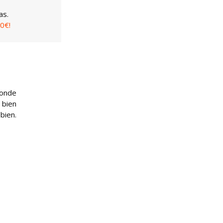
as.
0€!
donde
 bien
bien.