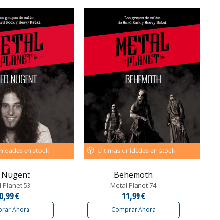
nidades en stock
Últimas unidades en stock
 Nugent
Behemoth
 Planet 53
Metal Planet 74
0,99 €
11,99 €
rar Ahora
Comprar Ahora