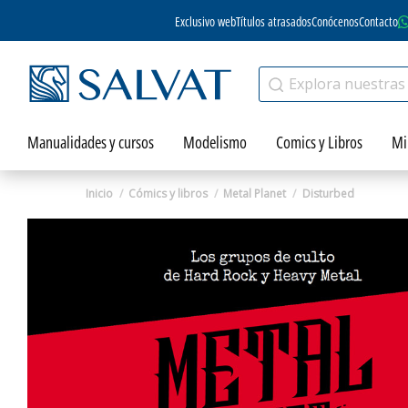
Exclusivo web
Títulos atrasados
Conócenos
Contacto
Manualidades y cursos
Modelismo
Comics y Libros
Mi
Inicio
Cómics y libros
Metal Planet
Disturbed
Zoom