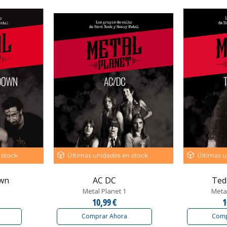
 stock
Últimas unidades en stock
Últimas u
own
AC DC
Ted
Metal Planet 1
Metal
10,99 €
1
Comprar Ahora
Comp