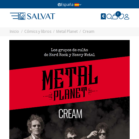
España
0
Inicio
Cómics y libros
Metal Planet
Cream