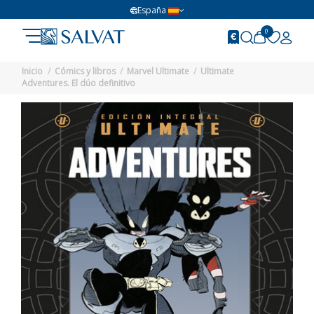
España
0
Inicio
Cómics y libros
Marvel Ultimate
Ultimate
Adventures. El dúo definitivo