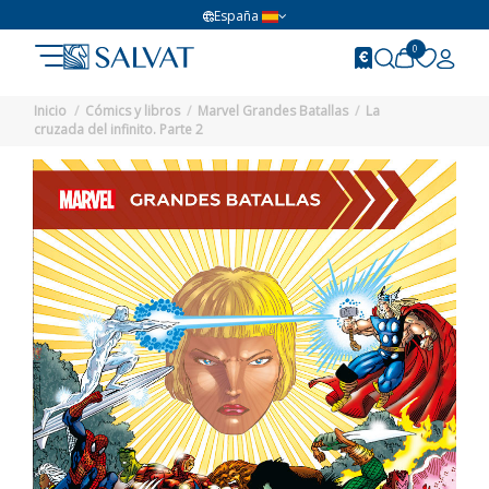
España
0
Inicio
Cómics y libros
Marvel Grandes Batallas
La
cruzada del infinito. Parte 2