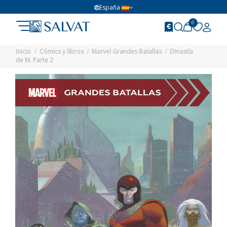
España
0
Inicio
Cómics y libros
Marvel Grandes Batallas
Dinastía
de M. Parte 2