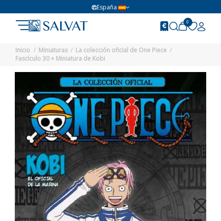
España
0
Inicio
Miniaturas
La colección oficial de One Piece
Fascículo 30 + Miniatura de Kobi