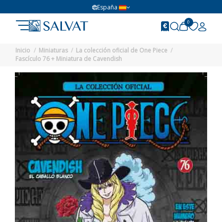
España
0
Inicio
Miniaturas
La colección oficial de One Piece
Fascículo 76 + Miniatura de Cavendish