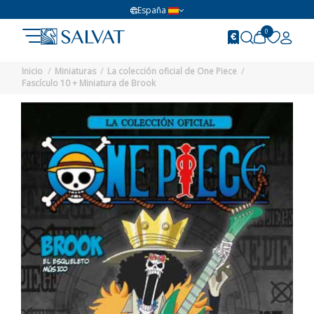
España
0
Inicio
Miniaturas
La colección oficial de One Piece
Fascículo 10 + Miniatura de Brook