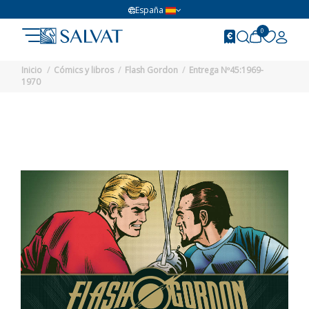
España
0
Inicio
Cómics y libros
Flash Gordon
Entrega Nº45:1969-
1970