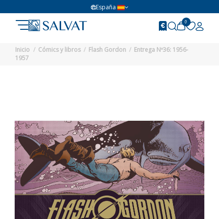
España
0
Inicio
Cómics y libros
Flash Gordon
Entrega Nº36: 1956-
1957