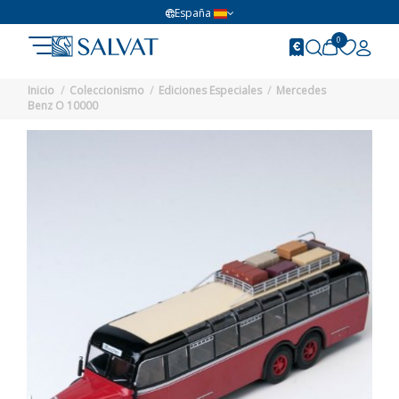
España
0
Inicio
Coleccionismo
Ediciones Especiales
Mercedes
Benz O 10000