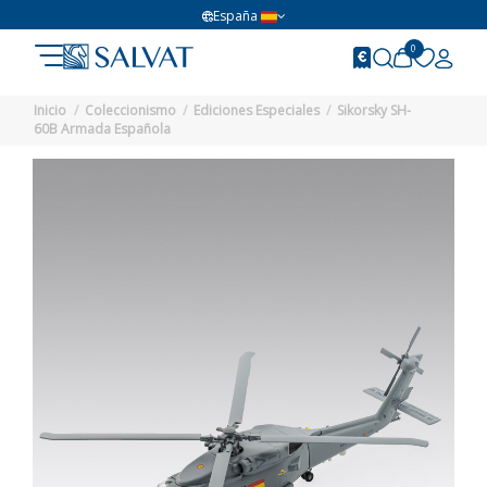
España
0
Inicio
Coleccionismo
Ediciones Especiales
Sikorsky SH-
60B Armada Española