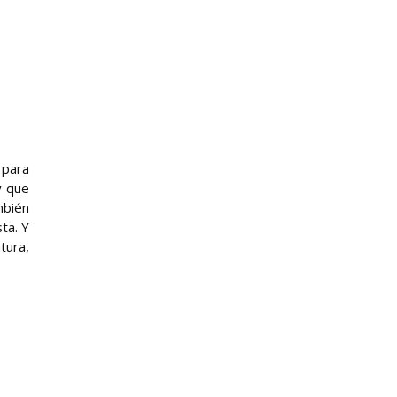
 para
y que
mbién
ta. Y
tura,