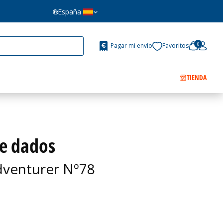
España
0
Pagar mi envío
Favoritos
TIENDA
de dados
venturer Nº78