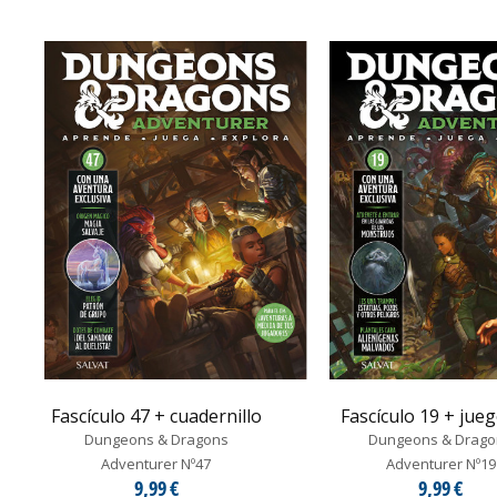
Fascículo 47 + cuadernillo
Fascículo 19 + juego
Dungeons & Dragons
Dungeons & Drago
Adventurer Nº47
Adventurer Nº19
9,99 €
9,99 €