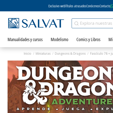
Exclusivo web
Títulos atrasados
Conócenos
Contacto
Manualidades y cursos
Modelismo
Comics y Libros
Mi
Inicio
Miniaturas
Dungeons & Dragons
Fascículo 78 + 
Zoom