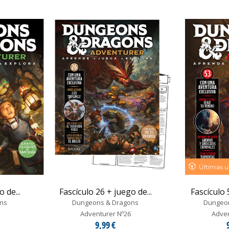
Últimas u
 de...
Fascículo 26 + juego de...
Fascículo 
ns
Dungeons & Dragons
Dungeo
Adventurer Nº26
Adven
9,99 €