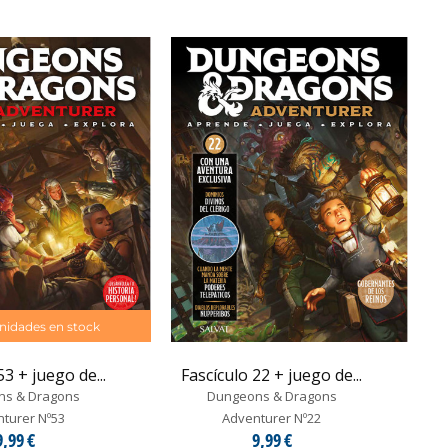
nidades en stock
53 + juego de...
Fascículo 22 + juego de...
ns & Dragons
Dungeons & Dragons
turer Nº53
Adventurer Nº22
9,99 €
9,99 €