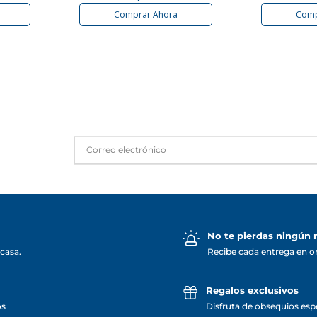
Comprar Ahora
Comp
No te pierdas ningún
casa.
Recibe cada entrega en o
Regalos exclusivos
os
Disfruta de obsequios espe