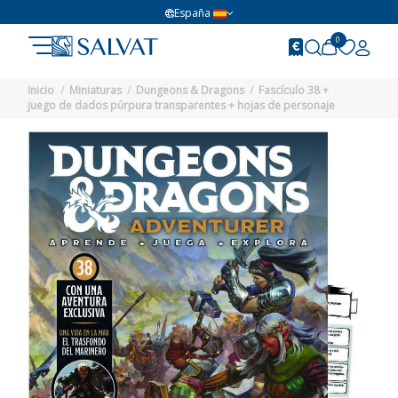
España
0
Inicio
Miniaturas
Dungeons & Dragons
Fascículo 38 +
juego de dados púrpura transparentes + hojas de personaje