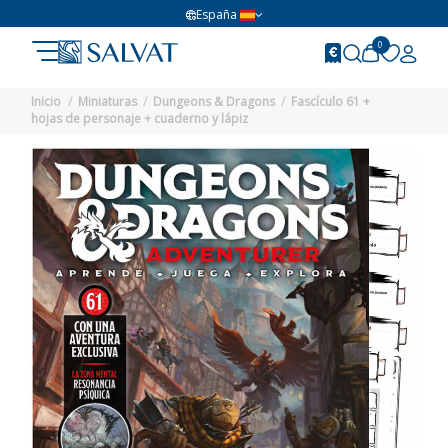
España
0
Inicio
Miniaturas
Dungeons & Dragons
Fascículo 61 +
hojas de personaje + cuaderno y lápiz