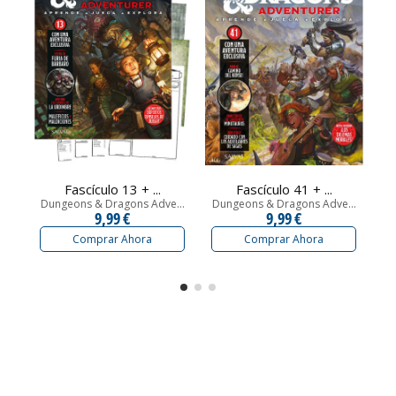
Fascículo 13 + ...
Fascículo 41 + ...
Dungeons & Dragons Adve...
Dungeons & Dragons Adve...
Du
9,99 €
9,99 €
Comprar Ahora
Comprar Ahora