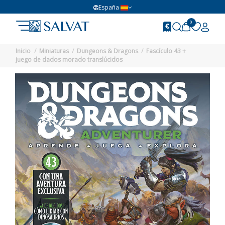
España
0
Inicio
Miniaturas
Dungeons & Dragons
Fascículo 43 +
juego de dados morado translúcidos