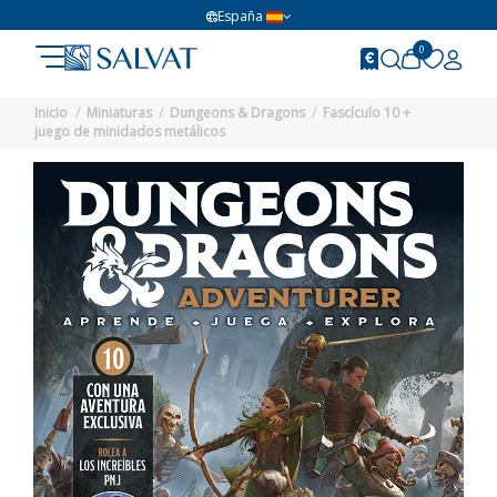
España
0
Inicio
Miniaturas
Dungeons & Dragons
Fascículo 10 +
juego de minidados metálicos