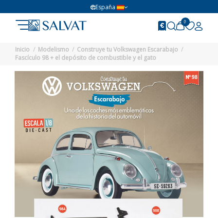
España
0
Inicio
Modelismo
Construye tu Volkswagen Escarabajo
Fascículo 98 + el depósito de combustible y el gato