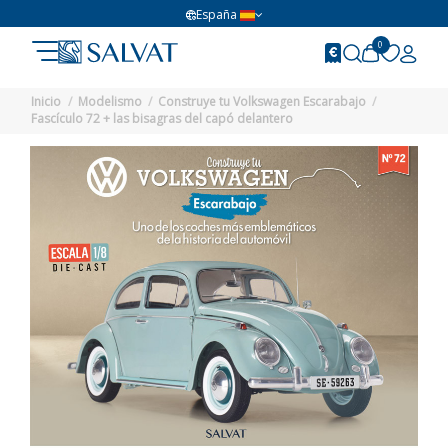
España
0
Inicio
Modelismo
Construye tu Volkswagen Escarabajo
Fascículo 72 + las bisagras del capó delantero