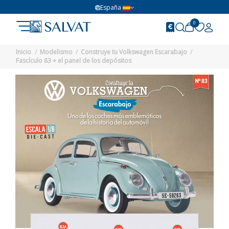
España
0
Inicio
Modelismo
Construye tu Volkswagen Escarabajo
Fascículo 83 + el panel de los depósitos