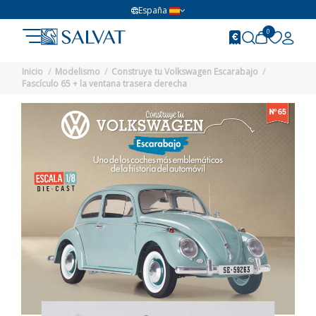
España
0
Inicio
Modelismo
Construye tu Volkswagen Escarabajo
Fascículo 65 + la ventana trasera derecha