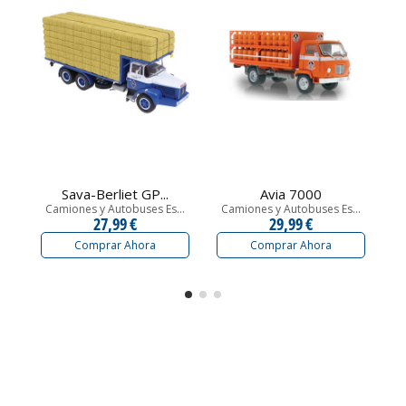
Sava-Berliet GP...
Avia 7000
Camiones y Autobuses Es...
Camiones y Autobuses Es...
C
27,99 €
29,99 €
Comprar Ahora
Comprar Ahora