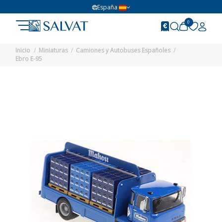
España
0
Inicio
Miniaturas
Camiones y Autobuses Españoles
Ebro E-95