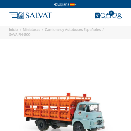
España
0
Inicio
Miniaturas
Camiones y Autobuses Españoles
SAVA FH-800