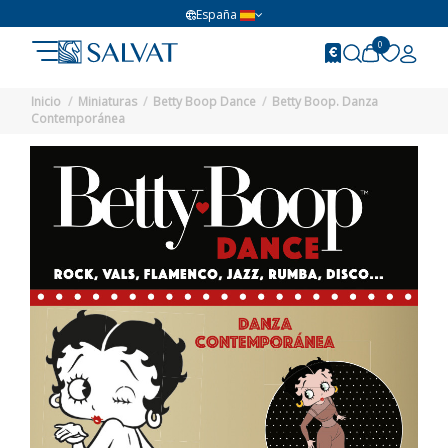
España
0
Inicio
Miniaturas
Betty Boop Dance
Betty Boop. Danza
Contemporánea