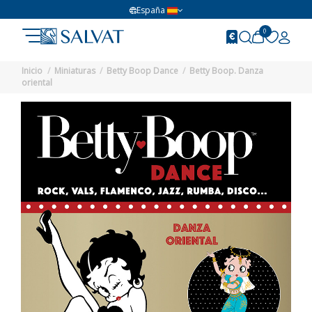
España
0
Inicio
Miniaturas
Betty Boop Dance
Betty Boop. Danza
oriental