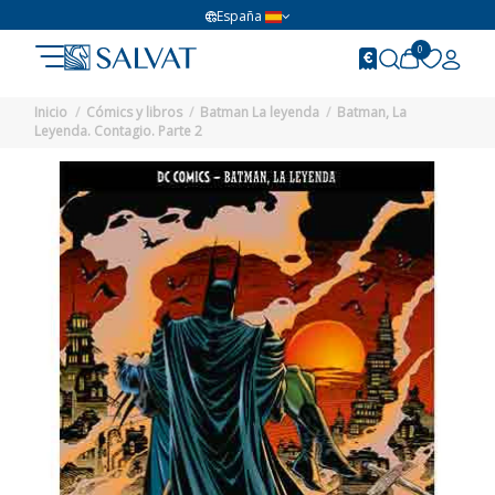
España
0
Inicio
Cómics y libros
Batman La leyenda
Batman, La
Leyenda. Contagio. Parte 2