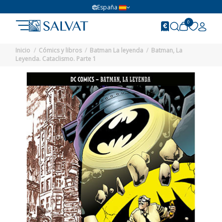
España
0
Inicio
Cómics y libros
Batman La leyenda
Batman, La
Leyenda. Cataclismo. Parte 1