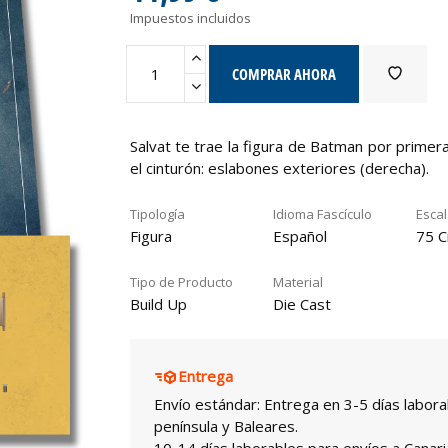
Impuestos incluidos
COMPRAR AHORA
Salvat te trae la figura de Batman por primer
el cinturón: eslabones exteriores (derecha).
Tipología
Idioma Fascículo
Esca
Figura
Español
75 C
Tipo de Producto
Material
Build Up
Die Cast
Entrega
Envío estándar: Entrega en 3-5 días labora
península y Baleares.
10-14 días laborables para envíos a Canari