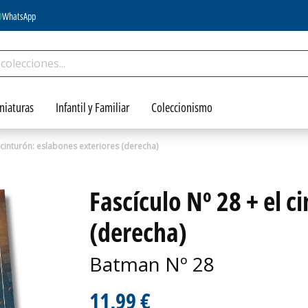
WhatsApp
niaturas
Infantil y Familiar
Coleccionismo
l cinturón: eslabones exteriores (derecha)
Fascículo Nº 28 + el c
(derecha)
Batman Nº 28
11,99 €