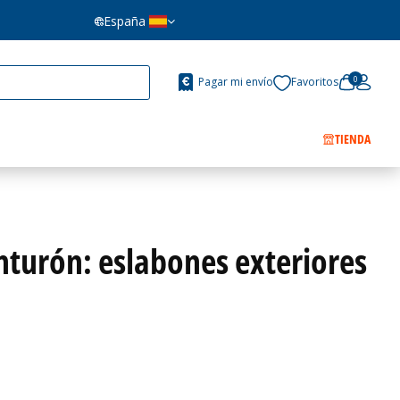
España
0
Pagar mi envío
Favoritos
TIENDA
inturón: eslabones exteriores