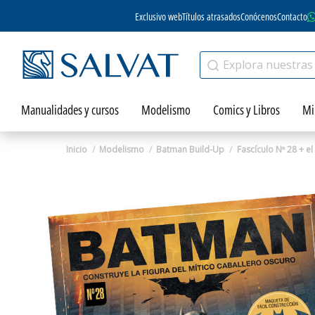
Exclusivo web
Títulos atrasados
Conócenos
Contacto
Manualidades y cursos
Modelismo
Comics y Libros
Mi
Inicio
Modelismo
Batman Build-Up
Fascículo Nº 28 + e
Zoom