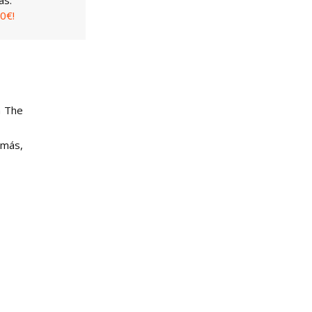
0€!
a The
emás,