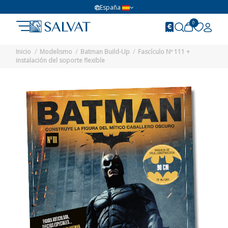
España
0
Inicio
Modelismo
Batman Build-Up
Fascículo Nº 111 +
instalación del soporte flexible