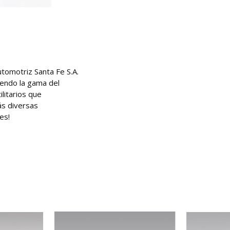
tomotriz Santa Fe S.A.
iendo la gama del
litarios que
ás diversas
es!