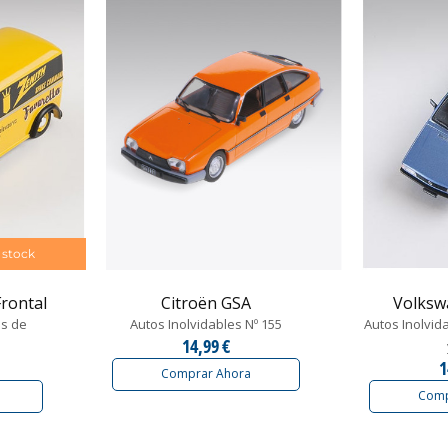
 stock
rontal
Citroën GSA
Volksw
es de
Autos Inolvidables Nº 155
Autos Inolvid
14,99 €
1
Comprar Ahora
Comp