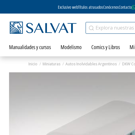
Exclusivo web
Títulos atrasados
Conócenos
Contacto
Manualidades y cursos
Modelismo
Comics y Libros
Mi
Inicio
Miniaturas
Autos Inolvidables Argentinos
DKW C
Zoom