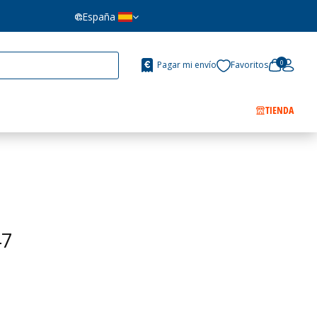
España
0
Pagar mi envío
Favoritos
TIENDA
47