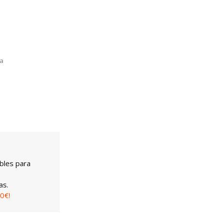
la
bles para
as.
0€!