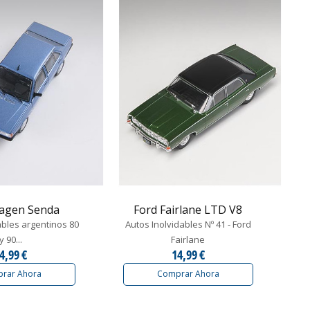
agen Senda
Ford Fairlane LTD V8
ables argentinos 80
Autos Inolvidables Nº 41 - Ford
y 90...
Fairlane
4,99 €
14,99 €
rar Ahora
Comprar Ahora