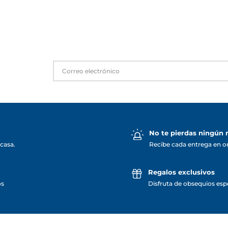
No te pierdas ningún
casa.
Recibe cada entrega en o
Regalos exclusivos
os
Disfruta de obsequios espe