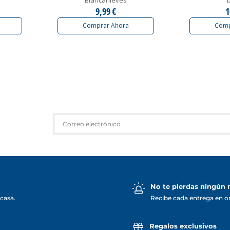
9,99 €
1
Comprar Ahora
Comp
No te pierdas ningún
casa.
Recibe cada entrega en o
Regalos exclusivos