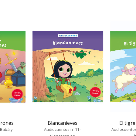
adrones
Blancanieves
El tigr
í Babá y
Audiocuentos nº 11 -
Audiocuentos 
Blancanieves