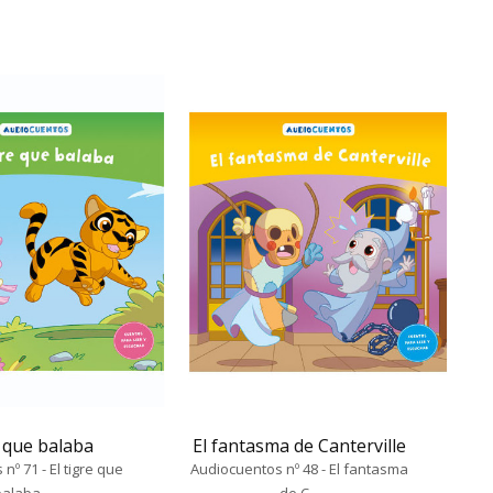
e que balaba
El fantasma de Canterville
nº 71 - El tigre que
Audiocuentos nº 48 - El fantasma
balaba
de C...