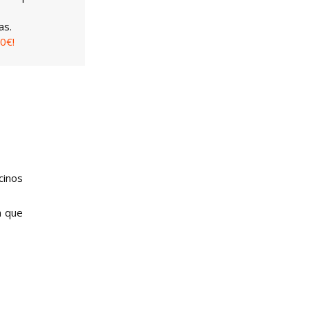
as.
0€!
cinos
a que