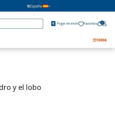
España
0
Pagar mi envío
Favoritos
TIENDA
dro y el lobo