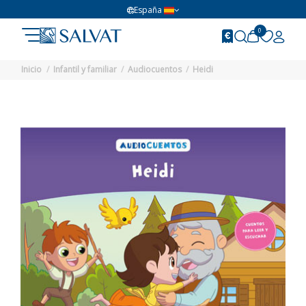
España
0
Inicio
Infantil y familiar
Audiocuentos
Heidi