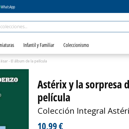
WhatsApp
niaturas
Infantil y Familiar
Coleccionismo
César - El álbum de la película
Astérix y la sorpresa d
película
Colección Integral Astér
10,99 €