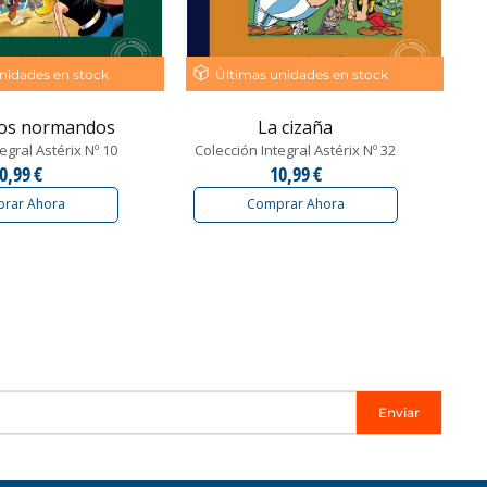
nidades en stock
Últimas unidades en stock
 los normandos
La cizaña
egral Astérix Nº 10
Colección Integral Astérix Nº 32
0,99 €
10,99 €
rar Ahora
Comprar Ahora
Enviar