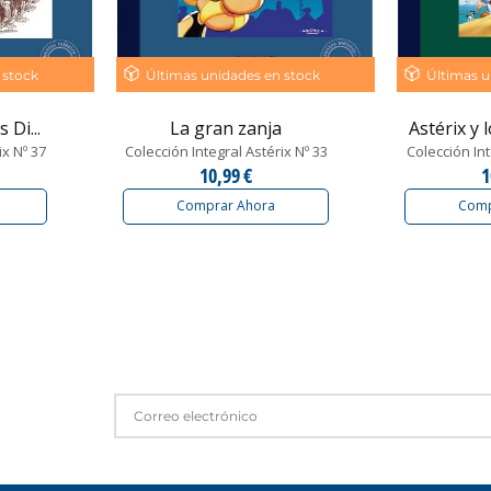
 stock
Últimas unidades en stock
Últimas u
 Di...
La gran zanja
Astérix y
ix Nº 37
Colección Integral Astérix Nº 33
Colección Int
10,99 €
1
Comprar Ahora
Comp