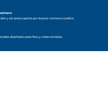
 número
rden y sin preocuparte por buscar números sueltos.
ciales diseñados para fans y coleccionistas.