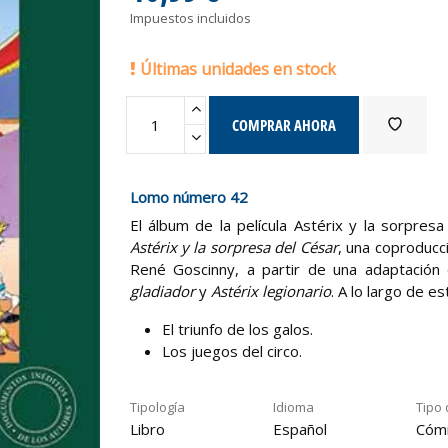
Impuestos incluidos
Últimas unidades en stock
COMPRAR AHORA
Lomo número 42
El álbum de la película Astérix y la sorpresa
Astérix y la sorpresa del César
, una coproduc
René Goscinny, a partir de una adaptación
gladiador
y
Astérix legionario
. A lo largo de es
El triunfo de los galos.
Los juegos del circo.
Tipología
Idioma
Tipo 
Libro
Español
Cóm