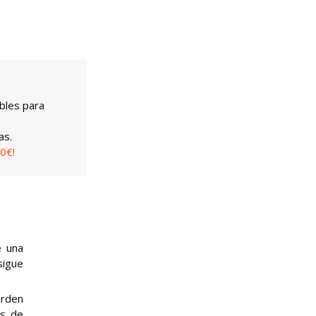
bles para
as.
0€!
e una
sigue
orden
és de