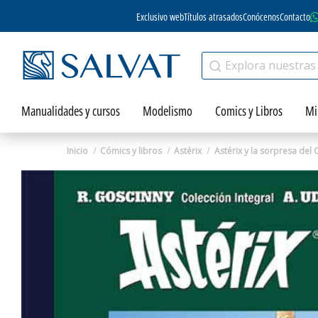
Exclusivo web
Títulos atrasados
Conócenos
Contacto
Manualidades y cursos
Modelismo
Comics y Libros
Mi
Inicio
Cómics y libros
Astérix
Astérix y la sorpresa del 
Zoom