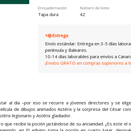
Encuadernación
Número de lomo
Tapa dura
42
Entrega
Envío estándar: Entrega en 3-5 días labora
península y Baleares.
10-14 días laborables para envíos a Canari
¡Envíos GRATIS en compras superiores a 6
ar al día –por eso se recurre a jóvenes directores y se elig
 película de dibujos animados Astérix y la sorpresa del César con
térix legionario y Astérix gladiador.
ro que recibe la poción jactándose de su ancianidad. ¿Es este el 
jemplo, en El adivino toma la poción en cuarto lugar, despu