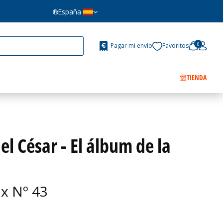
España
0
Pagar mi envío
Favoritos
TIENDA
el César - El álbum de la
ix Nº 43